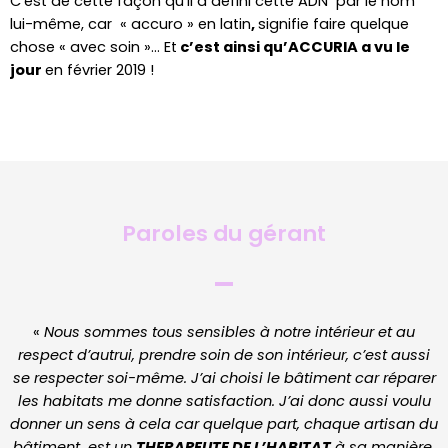
C’est de cette façon qu’il a défini cette ADN par le nom
lui-même, car « accuro » en latin
,
signifie faire quelque
chose « avec soin »… Et
c’est ainsi qu’ACCURIA a vu le
jour
en février 2019 !
Paroles du gérant
«
Nous sommes tous sensibles à notre intérieur et au
respect d’autrui, prendre soin de son intérieur, c’est aussi
se respecter soi-même. J’ai choisi le bâtiment car réparer
les habitats me donne satisfaction
.
J’ai donc aussi voulu
donner un sens à cela car quelque part, chaque artisan du
bâtiment est un
THERAPEUTE DE L’HABITAT
à sa manière,